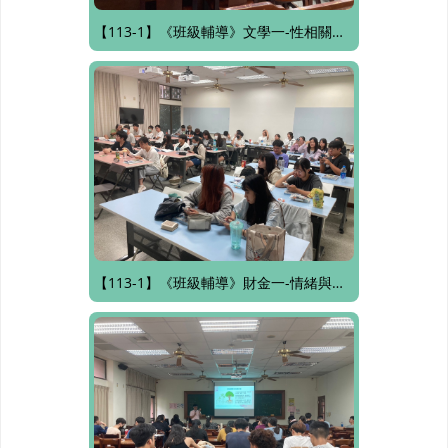
【113-1】《班級輔導》文學一-性相關法律知能：性騷擾、性霸凌、性侵害的法律知能
【113-1】《班級輔導》財金一-情緒與壓力調適