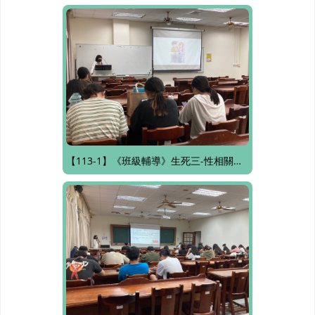
【113-1】《班級輔導》生死三-性相關法律知能：性騷擾、性霸凌、性侵害的法律知能